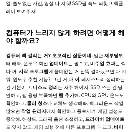
일, 쓸모없는 사진, 영상 다 지워! SSD급 속도 되찾고 핵플
레이 보여주자!
컴퓨터가 느리지 않게 하려면 어떻게 해
야 할까요?
컴퓨터 렉 걸리는 거? 초보적인 질문이네.
일단
재부팅
부
터 해봐. 윈도우 최신
업데이트
는 필수고,
비주얼 효과
는 싹
다 꺼.
시작 프로그램
에 쓸데없는 거 잔뜩 깔아놨으면 다 지
워. 윈도우 추천 기능? 그런 거
다 꺼
. 레지스트리 정리하는
건 기본이고,
디스크 정리
는 자주 해야지. SSD 쓰는 건 당
연하고, 램 용량 부족하면
램 추가
해. CPU와 GPU 온도도
확인하고,
쿨러 청소
나 교체도 생각해봐. 백그라운드 작업
많으면
작업 관리자
에서 확인하고 종료시켜. 게임 설정도
중요해. 해상도, 그래픽 옵션 조절하고,
드라이버 업데이트
도 잊지 말고. 게임 실행 전에 다른 프로그램 다 끄고,
바이