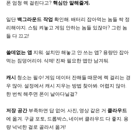
폰 엄청 렉 걸린다고?
핵심만 말해줄게.
일단
백그라운드 작업
확인해. 배터리 잡아먹는 놈들 싹 정
리해야지. 스팀 켜놓고 게임 안하는 놈들 있잖아? 그런 놈
들 다 끄고!
쓸데없는 앱
지워. 설치만 해놓고 안 쓰는 앱? 용량만 잡아
먹는 짐덩어리야. 삭제! 진짜 필요한 앱만 남겨둬.
캐시
청소는 필수! 게임 데이터 잔해들 때문에 렉 걸리는 경
우 많아. 설정에서 캐시 지우는 방법 찾아봐. 어렵지 않아.
한 번씩 해주면 폰이 날아다닐걸?
저장 공간
부족하면 답 없어. 사진, 영상 같은 거
클라우드
에 옮겨. 구글 포토, 드롭박스, 네이버 클라우드 다 좋지. 용
량 넉넉한 걸로 골라서 옮겨!