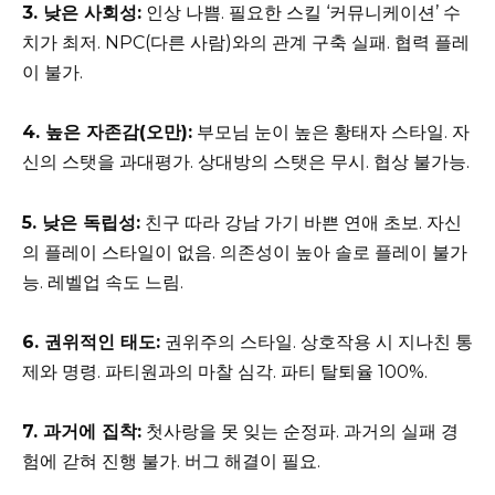
3. 낮은 사회성:
인상 나쁨. 필요한 스킬 ‘커뮤니케이션’ 수
치가 최저. NPC(다른 사람)와의 관계 구축 실패. 협력 플레
이 불가.
4. 높은 자존감(오만):
부모님 눈이 높은 황태자 스타일. 자
신의 스탯을 과대평가. 상대방의 스탯은 무시. 협상 불가능.
5. 낮은 독립성:
친구 따라 강남 가기 바쁜 연애 초보. 자신
의 플레이 스타일이 없음. 의존성이 높아 솔로 플레이 불가
능. 레벨업 속도 느림.
6. 권위적인 태도:
권위주의 스타일. 상호작용 시 지나친 통
제와 명령. 파티원과의 마찰 심각. 파티 탈퇴율 100%.
7. 과거에 집착:
첫사랑을 못 잊는 순정파. 과거의 실패 경
험에 갇혀 진행 불가. 버그 해결이 필요.