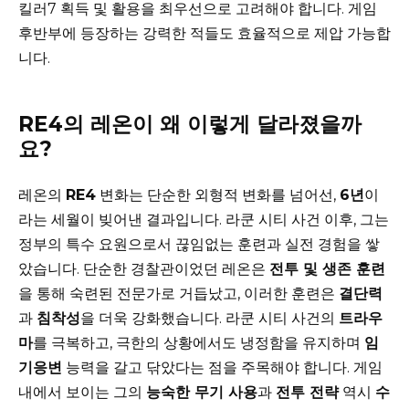
킬러7 획득 및 활용을 최우선으로 고려해야 합니다. 게임
후반부에 등장하는 강력한 적들도 효율적으로 제압 가능합
니다.
RE4의 레온이 왜 이렇게 달라졌을까
요?
레온의
RE4
변화는 단순한 외형적 변화를 넘어선,
6년
이
라는 세월이 빚어낸 결과입니다. 라쿤 시티 사건 이후, 그는
정부의 특수 요원으로서 끊임없는 훈련과 실전 경험을 쌓
았습니다. 단순한 경찰관이었던 레온은
전투 및 생존 훈련
을 통해 숙련된 전문가로 거듭났고, 이러한 훈련은
결단력
과
침착성
을 더욱 강화했습니다. 라쿤 시티 사건의
트라우
마
를 극복하고, 극한의 상황에서도 냉정함을 유지하며
임
기응변
능력을 갈고 닦았다는 점을 주목해야 합니다. 게임
내에서 보이는 그의
능숙한 무기 사용
과
전투 전략
역시
수