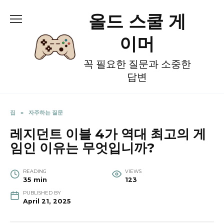
Skip
올드 스쿨 게
to
content
이머
꼭 필요한 질문과 소중한
답변
집
»
자주하는 질문
레지던트 이블 4가 역대 최고의 게
임인 이유는 무엇입니까?
READING
VIEWS
35 min
123
PUBLISHED BY
April 21, 2025