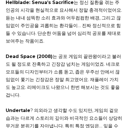
Hellblade: Senua’s Sacrifice
는 정신 질환을 겪는 주
인공의 시각을 현실적으로 묘사해서 정말 충격적이었어요.
듣는 내내 섬뜩한 소리 효과와 어두컴컴한 배경, 그리고 끊
임없이 주인공을 괴롭히는 환각들이… 진짜 정신적으로 힘
들 수 있습니다. 단순한 어둠을 넘어 심리적 공포를 제대로
보여주는 작품이죠.
Dead Space (2008)
는 공포 게임의 끝판왕이라고 불러
도 될 정도로 잔혹하고 긴장감 넘치는 게임이었죠. 네크로
모프들의 디자인부터가 소름 돋고, 좁은 우주선 안에서 끊
임없이 쫓기는 긴장감은 정말 최고였어요. 재플레이 가치
도 높고요. 리메이크도 나왔으니 한번 해보시는 것도 좋을
겁니다.
Undertale
? 의외라고 생각할 수도 있지만, 게임의 겉모
습과는 다르게 스토리의 깊이와 비극적인 요소들이 상당히
무거운 분위기를 자아냅니다. 특히 특정 엔딩은… 잊을 수