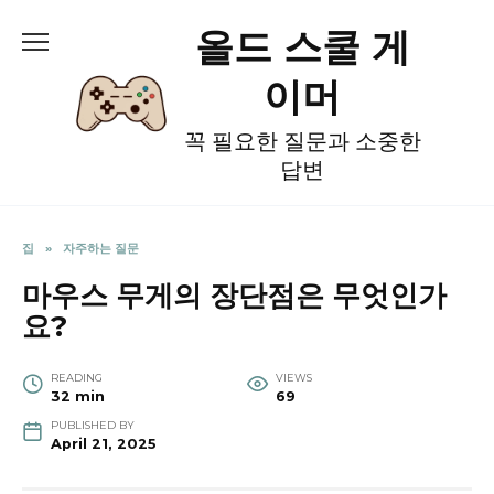
Skip
올드 스쿨 게
to
content
이머
꼭 필요한 질문과 소중한
답변
집
»
자주하는 질문
마우스 무게의 장단점은 무엇인가
요?
READING
VIEWS
32 min
69
PUBLISHED BY
April 21, 2025