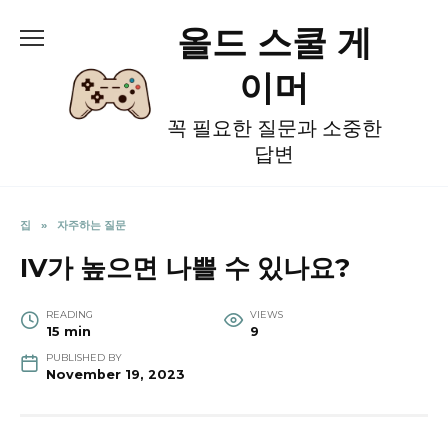
Skip
올드 스쿨 게
to
content
이머
꼭 필요한 질문과 소중한
답변
집
»
자주하는 질문
IV가 높으면 나쁠 수 있나요?
READING
VIEWS
15 min
9
PUBLISHED BY
November 19, 2023