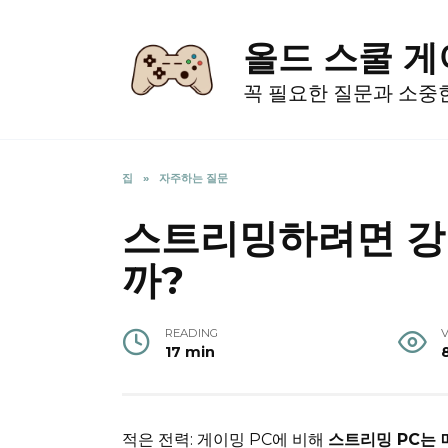
Skip
to
올드 스쿨 
content
꼭 필요한 질문과 소중
집
»
자주하는 질문
스트리밍하려면 강
까?
READING
17 min
적은 전력: 게이밍 PC에 비해
스트리밍 PC는 