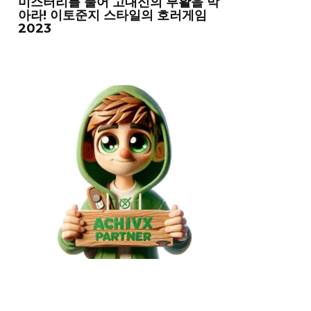
미스터리를 풀어 고대신의 부활을 막
아라! 이토준지 스타일의 호러게임
2023