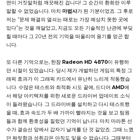
면이 거짓말처럼 깨끗해진 겁니다! 그 순간의 환희란 이루
말할 수 없었습니다. 마치
마법사
가 된 기분이었죠. 그 후로
저는 “문제 해결의 열쇠는 때로는 가장 예상치 못한 곳에
있다”는 것을 깨달았고, 지금도 모든 기술적인 난관에 부딪
힐 때마다 그 20년 전의 기억을 떠올리며 용기를 얻곤 합
니다.
또 다른 기억으로는, 한참
Radeon HD 4870
이 유행하
던 시절이 있었습니다. 당시 제가 개발하던 게임의 특정 그
래픽 효과가 이 그래픽 카드에서 유난히 느리게 작동했습
니다. 수많은 테스트와 최적화 시도 끝에, 드디어
AMD
에
서 해당 아키텍처를 위한 새로운 드라이버 업데이트 소식
이 들려왔습니다. 그 드라이버를 설치하고 다시 테스트했
을 때, 효과 속도가 두 배 가까이 빨라지는 것을 보고 팀원
들과 함께 환호성을 질렀던 기억이 납니다. 마치 마라톤 선
수가 결승선 앞에서 갑자기 날개를 단 것 같았죠. 그때 느꼈
던 짜릿함과 성취감은 아직도 잊을 수 없습니다. 그때부터