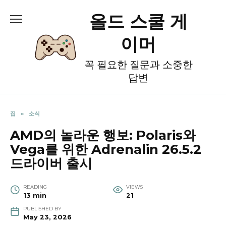
Skip
올드 스쿨 게
to
content
이머
꼭 필요한 질문과 소중한
답변
집
»
소식
AMD의 놀라운 행보: Polaris와
Vega를 위한 Adrenalin 26.5.2
드라이버 출시
READING
VIEWS
13 min
21
PUBLISHED BY
May 23, 2026