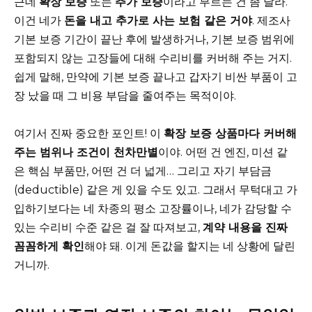
근데
확장 보증
또는
추가 보증
이라고 부르는 건 좀 달라.
이건 네가
돈을 내고 추가로 사는 보험 같은 거야
. 제조사
기본 보증 기간이 끝난 후에 발생하거나, 기본 보증 범위에
포함되지 않는 고장들에 대해 수리비를 커버해 주는 거지.
쉽게 말해, 만약에 기본 보증 끝나고 갑자기 비싼 부품이 고
장 났을 때 그 비용 부담을 줄여주는 목적이야.
여기서 진짜 중요한 포인트! 이
확장 보증 상품마다 커버해
주는 범위나 조건이 천차만별
이야. 어떤 건 엔진, 미션 같
은 핵심 부품만, 어떤 건 더 넓게… 그리고 자기 부담금
(deductible) 같은 게 있을 수도 있고. 그래서 무턱대고 가
입하기보다는 네 차종의 평소 고장률이나, 네가 감당할 수
있는 수리비 수준 같은 걸 잘 따져보고,
계약 내용을 진짜
꼼꼼하게 확인
해야 돼. 이게 돈값을 할지는 네 상황에 달린
거니까.