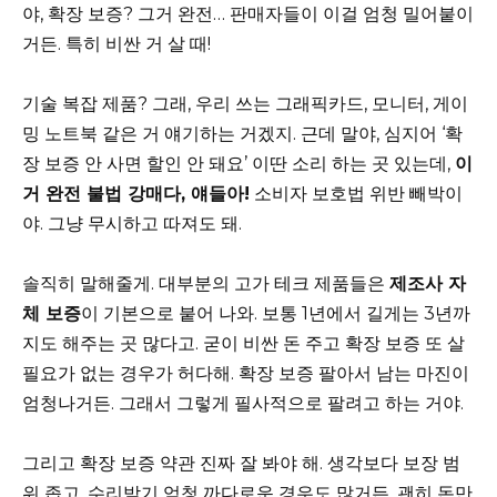
야, 확장 보증? 그거 완전… 판매자들이 이걸 엄청 밀어붙이
거든. 특히 비싼 거 살 때!
기술 복잡 제품? 그래, 우리 쓰는 그래픽카드, 모니터, 게이
밍 노트북 같은 거 얘기하는 거겠지. 근데 말야, 심지어 ‘확
장 보증 안 사면 할인 안 돼요’ 이딴 소리 하는 곳 있는데,
이
거 완전 불법 강매다, 얘들아!
소비자 보호법 위반 빼박이
야. 그냥 무시하고 따져도 돼.
솔직히 말해줄게. 대부분의 고가 테크 제품들은
제조사 자
체 보증
이 기본으로 붙어 나와. 보통 1년에서 길게는 3년까
지도 해주는 곳 많다고. 굳이 비싼 돈 주고 확장 보증 또 살
필요가 없는 경우가 허다해. 확장 보증 팔아서 남는 마진이
엄청나거든. 그래서 그렇게 필사적으로 팔려고 하는 거야.
그리고 확장 보증 약관 진짜 잘 봐야 해. 생각보다 보장 범
위 좁고, 수리받기 엄청 까다로운 경우도 많거든. 괜히 돈만