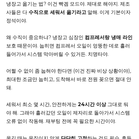
냉장고 옮기는 법? 이건 빡겜 모드야. 제대로 해야지. 제조
사들은 다
수직으로 세워서 옮기라고
말해. 이게 기본이자
정석이야.
왜 수직이 중요하냐? 냉장고 심장인
컴프레서랑 냉매 라인
보호 때문이야. 눕히면 컴프레서 오일이 엉뚱한 데로 흘러
들어가서 시스템 막아버릴 수 있거든. 치명타야.
어쩔 수 없이 좀 눕혀야 한다면 (이건 진짜 비상 상황이야),
최대한 조금만 눕히고, 도착해서 바로 전원 꽂으면 절대 안
돼.
세워서 최소 몇 시간, 안전하게는
24시간 이상
그대로 둬
야 해. 그래야 흘러갔던 오일이 제자리로 돌아가서 시스템
오류 없이 작동해. 재부팅 전에 꼭 필요한 시간이야.
옮길 때는 움직이지 않게
단단히 고정
하는 것도 필수. 흔들