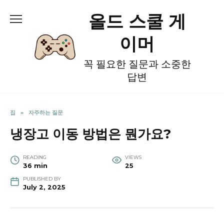
Skip
올드 스쿨 게
to
content
이머
꼭 필요한 질문과 소중한
답변
집
»
자주하는 질문
냉장고 이동 방법은 뭔가요?
READING
VIEWS
36 min
25
PUBLISHED BY
July 2, 2025