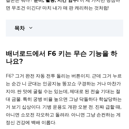
결론은 뭐다?
준비, 활용, 시간 엄수!
이 세 가지만 명심하
면 무조건 이긴다! 마치 내가 매 판 캐리하는 것처럼!
목차
배너로드에서 F6 키는 무슨 기능을 하
나요?
F6? 그거 완전 자동 전투 돌리는 버튼이지. 근데 그거 누르
는 순간 니 군대는 인공지능 똥꼬쇼 구경하는 거나 마찬가
지야. 싼 맛에 굴릴 수는 있는데, 제대로 된 전술 기대는 절
대 금물. 특히 궁병 비율 높으면 그냥 닥돌하다 학살당하는
거 보기 십상이다. 기병 운용도 개판 오분 전. 진짜 급할 때,
아니면 소모전 각오하고 돌려라. 아니면 그냥 손컨하는 게
정신 건강에 백배 이롭다.