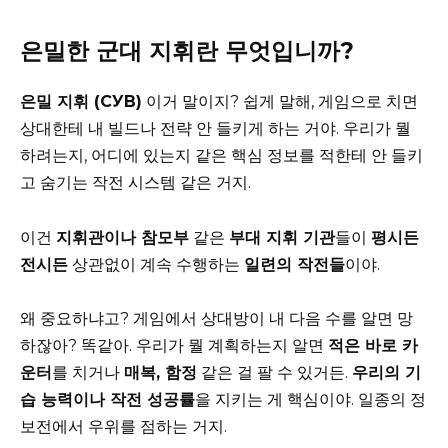
은밀한 군대 지휘란 무엇입니까?
은밀 지휘 (СУВ)
이거 말이지? 쉽게 말해, 게임으로 치면
상대한테 내 빌드나 전략 안 들키게 하는 거야. 우리가 뭘
하려는지, 어디에 있는지 같은 핵심 정보를 적한테 안 들키
고 숨기는 작전 시스템 같은 거지.
이건
지휘관이나 참모부
같은
부대 지휘 기관
들이
평시든
전시든
상관없이 계속 수행하는
일련의 작전들
이야.
왜 중요하냐고? 게임에서 상대방이 내 다음 수를 알면 망
하잖아? 똑같아. 우리가 뭘 계획하는지 알면
적은 바로 카
운터
를 치거나
매복, 함정
같은 걸 팔 수 있거든.
우리의 기
습 능력이나 작전 성공률
을 지키는 게 핵심이야. 일종의 정
보전에서 우위를 점하는 거지.