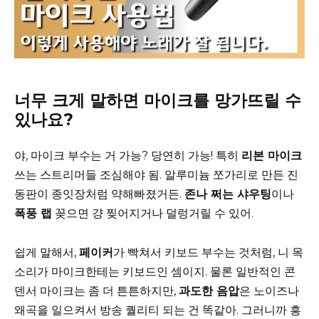
너무 크게 말하면 마이크를 망가뜨릴 수
있나요?
야, 마이크 부수는 거 가능? 당연히 가능! 특히
리본 마이크
쓰는 스트리머들 조심해야 됨. 알루미늄 쪼가리로 만든 진
동판이 종잇장처럼 약해빠졌거든.
존나 쩌는 샤우팅
이나
폭풍 랩
꽂으면 걍 찢어지거나 덜렁거릴 수 있어.
쉽게 말해서,
페이커
가 빡쳐서 키보드 부수는 것처럼, 니 목
소리가 마이크한테는 키보드인 셈이지. 물론 일반적인 콘
덴서 마이크는 좀 더 튼튼하지만,
과도한 음압
은 노이즈나
왜곡을 일으켜서 방송 퀄리티 되는 건 똑같아. 그러니까 흥