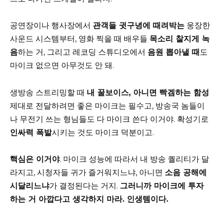
공연장이나 행사장에서
관객들 귓구녕에 때려박는
웅장한
사운드 시스템부터, 영화 찍을 때 배우들
목소리 찰지게 녹
음
하는 거, 그리고 레코딩 스튜디오에서
음원 뽑아낼 때
도
마이크 없으면 아무것도 안 돼.
생방송 스트리밍할 때
내 꿀보이스, 아니면 빡겜하는 함성
제대로 전달하려면 좋은 마이크는 필수고, 방송국 놈들이
나 무전기 쓰는 형님들도 다 마이크 쓴다 이거야. 확성기로
인싸력 폭발
시키는 것도 마이크 덕분이고.
핵심은 이거야
. 마이크 성능에 따라서 내 방송 퀄리티가 달
라지고, 시청자들 귀가 즐거워지느냐, 아니면
소음 공해에
시달리느냐
가 결정된다는 거지.
그러니까 마이크에 투자
하는 거 아깝다고 생각하지 마라. 인생템이다.