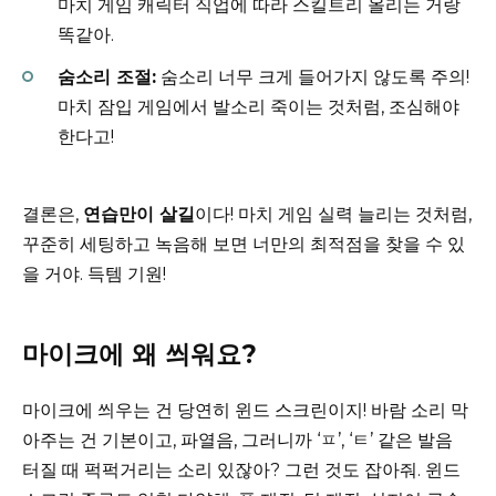
마치 게임 캐릭터 직업에 따라 스킬트리 올리는 거랑
똑같아.
숨소리 조절:
숨소리 너무 크게 들어가지 않도록 주의!
마치 잠입 게임에서 발소리 죽이는 것처럼, 조심해야
한다고!
결론은,
연습만이 살길
이다! 마치 게임 실력 늘리는 것처럼,
꾸준히 세팅하고 녹음해 보면 너만의 최적점을 찾을 수 있
을 거야. 득템 기원!
마이크에 왜 씌워요?
마이크에 씌우는 건 당연히 윈드 스크린이지! 바람 소리 막
아주는 건 기본이고, 파열음, 그러니까 ‘ㅍ’, ‘ㅌ’ 같은 발음
터질 때 퍽퍽거리는 소리 있잖아? 그런 것도 잡아줘. 윈드