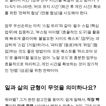
트 클리어 시간’ (정규 근무 시간)을 확실히 짚고 넘어가. 9
to 6가 아니라면, ‘버프 유지 시간’ (퇴근 후 개인 시간) 확보
를 위한 ‘전략적 협상’ (연봉 협상)을 시도해야 한다.
업무 우선순위는 마치 ‘스킬 트리’와 같아. 필수 스킬 (핵심
업무)에 집중하고, ‘부스팅 아이템’ (효율적인 도구)을 활용
해 빠르게 클리어해. 불필요한 ‘사이드 퀘스트’ (잡무)는 과
감하게 ‘스킵’ (거절)하거나, ‘파티원’ (동료)에게 ‘위임’ (협
업)하는 것도 좋은 방법이야. 모든 퀘스트를 ‘하드코어 모
드’로 플레이할 필요는 없어. ‘노말 모드’로 충분한 업무는
효율적으로 처리하고, 개인 시간을 확보하는 것이 장기적
인 ‘만렙’ (성공)을 위한 전략이야.
일과 삶의 균형이 무엇을 의미하나요?
워라밸? 그거 완전 쌉고인물 용어지. 쉽게 말해서,
직장 빡
겜
이랑
인생 꿀잼
사이에서 밸런스 맞추는 거임. 근데 이게