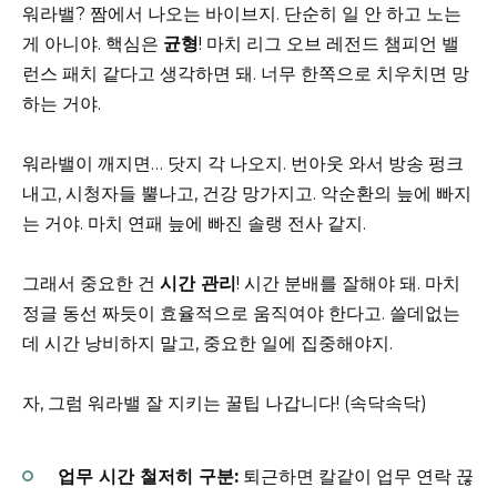
워라밸? 짬에서 나오는 바이브지. 단순히 일 안 하고 노는
게 아니야. 핵심은
균형
! 마치 리그 오브 레전드 챔피언 밸
런스 패치 같다고 생각하면 돼. 너무 한쪽으로 치우치면 망
하는 거야.
워라밸이 깨지면… 닷지 각 나오지. 번아웃 와서 방송 펑크
내고, 시청자들 뿔나고, 건강 망가지고. 악순환의 늪에 빠지
는 거야. 마치 연패 늪에 빠진 솔랭 전사 같지.
그래서 중요한 건
시간 관리
! 시간 분배를 잘해야 돼. 마치
정글 동선 짜듯이 효율적으로 움직여야 한다고. 쓸데없는
데 시간 낭비하지 말고, 중요한 일에 집중해야지.
자, 그럼 워라밸 잘 지키는 꿀팁 나갑니다! (속닥속닥)
업무 시간 철저히 구분:
퇴근하면 칼같이 업무 연락 끊