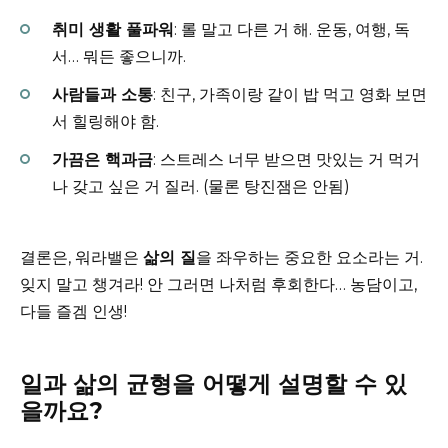
취미 생활 풀파워
: 롤 말고 다른 거 해. 운동, 여행, 독
서… 뭐든 좋으니까.
사람들과 소통
: 친구, 가족이랑 같이 밥 먹고 영화 보면
서 힐링해야 함.
가끔은 핵과금
: 스트레스 너무 받으면 맛있는 거 먹거
나 갖고 싶은 거 질러. (물론 탕진잼은 안됨)
결론은, 워라밸은
삶의 질
을 좌우하는 중요한 요소라는 거.
잊지 말고 챙겨라! 안 그러면 나처럼 후회한다… 농담이고,
다들 즐겜 인생!
일과 삶의 균형을 어떻게 설명할 수 있
을까요?