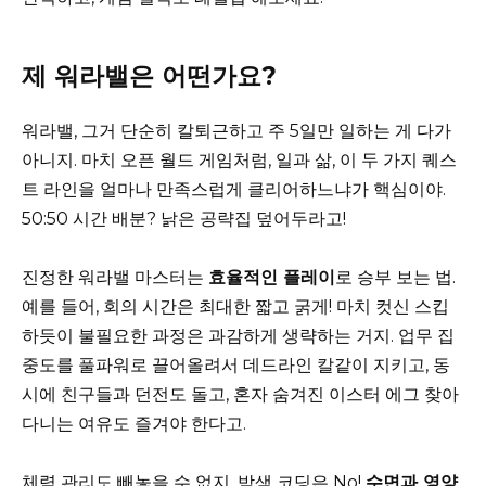
제 워라밸은 어떤가요?
워라밸, 그거 단순히 칼퇴근하고 주 5일만 일하는 게 다가
아니지. 마치 오픈 월드 게임처럼, 일과 삶, 이 두 가지 퀘스
트 라인을 얼마나 만족스럽게 클리어하느냐가 핵심이야.
50:50 시간 배분? 낡은 공략집 덮어두라고!
진정한 워라밸 마스터는
효율적인 플레이
로 승부 보는 법.
예를 들어, 회의 시간은 최대한 짧고 굵게! 마치 컷신 스킵
하듯이 불필요한 과정은 과감하게 생략하는 거지. 업무 집
중도를 풀파워로 끌어올려서 데드라인 칼같이 지키고, 동
시에 친구들과 던전도 돌고, 혼자 숨겨진 이스터 에그 찾아
다니는 여유도 즐겨야 한다고.
체력 관리도 빼놓을 수 없지. 밤샘 코딩은 No!
수면과 영양