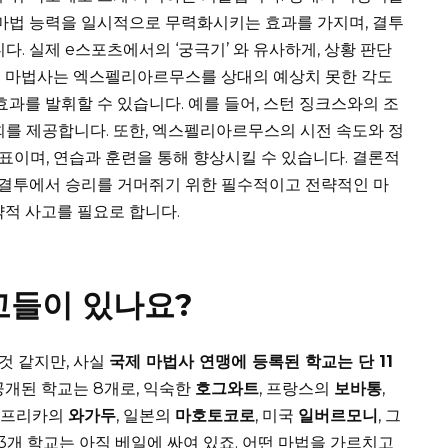
 마법 능력을 일시적으로 무력화시키는 효과를 가지며, 결투
다. 실제 e스포츠에서의 ‘궁극기’ 와 유사하게, 상황 판단
된 마법사는 엑스펠리아르무스를 상대의 예상치 못한 각도
효과를 발휘할 수 있습니다. 예를 들어, 스턴 징크스와의 조
회를 제공합니다. 또한, 엑스펠리아르무스의 시전 속도와 정
이며, 연습과 훈련을 통해 향상시킬 수 있습니다. 결론적
결투에서 승리를 거머쥐기 위한 필수적이고 전략적인 마
략적 사고를 필요로 합니다.
교들이 있나요?
것 같지만, 사실
국제 마법사 연맹에 등록된 학교는 단 11
공개된 학교는 8개로, 익숙한
호그와트
, 프랑스의
보바통
,
 아프리카의
와가두
, 일본의
마호토코로
, 미국
일버르모니
, 그
 3개 학교는 아직 베일에 싸여 있죠. 어떤 마법을 가르치고