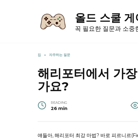
Skip
to
올드 스쿨 
content
꼭 필요한 질문과 소중
집
»
자주하는 질문
해리포터에서 가장
가요?
READING
26 min
얘들아, 해리포터 최강 마법? 바로 피르니르(Fie