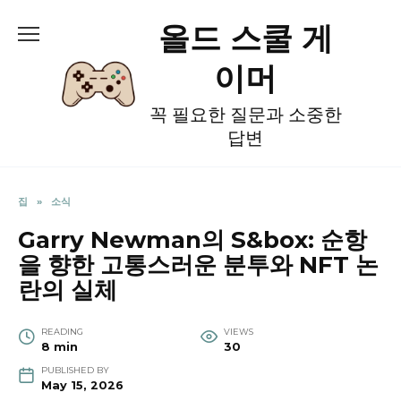
Skip
올드 스쿨 게
to
content
이머
꼭 필요한 질문과 소중한
답변
집
»
소식
Garry Newman의 S&box: 순항
을 향한 고통스러운 분투와 NFT 논
란의 실체
READING
VIEWS
8 min
30
PUBLISHED BY
May 15, 2026