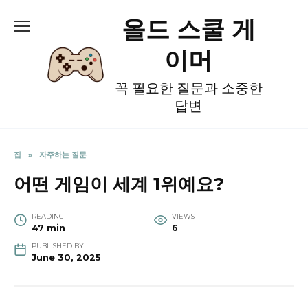
Skip
올드 스쿨 게
to
content
이머
꼭 필요한 질문과 소중한
답변
집
»
자주하는 질문
어떤 게임이 세계 1위예요?
READING
VIEWS
47 min
6
PUBLISHED BY
June 30, 2025