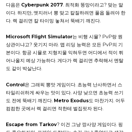
다음은
Cyberpunk 2077
. 최적화 똥망이라고? 맞는 말
이다. 하지만, 엣지러너 뽕 맞고 칼질하려면 풀옵 돌려야 한
다. 렉 걸리면 칼 타이밍 놓쳐서 뚝배기 깨진다.
Microsoft Flight Simulator
는 비행 시뮬? PvP랑 뭔
상관이냐고? 웃기지 마라. 맵 리딩 능력은 모든 PvP의 기
본이다. 항공 시뮬로 지형지물 익혀두면 어디에서 적이 튀
어나올지 예상 가능하다. 게다가 렉 걸리면 추락해서 멘탈
도 같이 박살난다.
Control
은 그래픽 뽕맛 게임이다. 초능력 난사하면서 스
타일리쉬하게 싸우는 맛이 있다. 사양 낮으면 초능력 쓰기
도 전에 뚝배기 깨진다.
Metro Exodus
도 마찬가지. 어두
컴컴한 곳에서 렉 걸리면 적한테 벌집핏자 된다.
Escape from Tarkov
? 이건 그냥 깡사양 게임이다. 핑